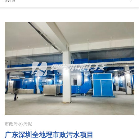
市政污水/污泥
广东深圳全地埋市政污水项目