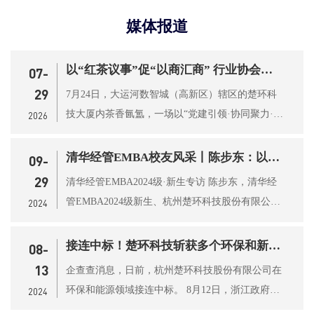
媒体报道
以“红茶议事”促“以商汇商” 行业协会商会共话赋能发展
07-
29
7月24日，大运河数智城（高新区）辖区的楚环科
技大厦内茶香氤氲，一场以“党建引领·协同聚力·以
2026
商汇商”为主题...
清华经管EMBA校友风采丨陈步东：以无条件的进取面对挑战
09-
29
清华经管EMBA2024级·新生专访 陈步东，清华经
管EMBA2024级新生、杭州楚环科技股份有限公司
2024
（股票代码：001336）董事长...
接连中标！楚环科技斩获多个环保和新能源项目
08-
13
企查查消息，日前，杭州楚环科技股份有限公司在
环保和能源领域接连中标。 8月12日，浙江政府采
2024
购网发布欧邦工程...