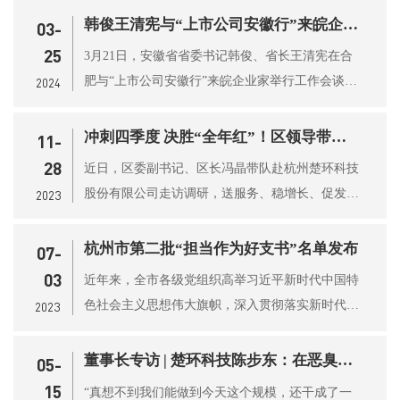
韩俊王清宪与“上市公司安徽行”来皖企业家举行工作会谈
03-
25
3月21日，安徽省省委书记韩俊、省长王清宪在合
肥与“上市公司安徽行”来皖企业家举行工作会谈。
2024
省领导张韵声、...
冲刺四季度 决胜“全年红”！区领导带队走访企业
11-
28
近日，区委副书记、区长冯晶带队赴杭州楚环科技
股份有限公司走访调研，送服务、稳增长、促发
2023
展，拼搏四季度，...
杭州市第二批“担当作为好支书”名单发布
07-
03
近年来，全市各级党组织高举习近平新时代中国特
色社会主义思想伟大旗帜，深入贯彻落实新时代党
2023
的建设总要求和...
董事长专访 | 楚环科技陈步东：在恶臭治理的“小切口”里寻找“大可为”
05-
15
“真想不到我们能做到今天这个规模，还干成了一