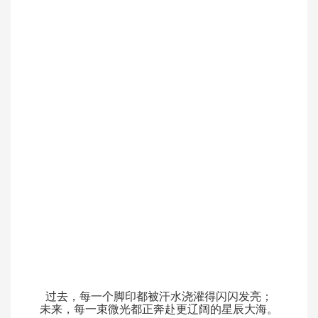
过去，每一个脚印都被汗水浇灌得闪闪发亮；
未来，每一束微光都正奔赴更辽阔的星辰大海。