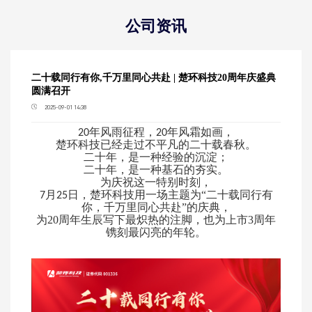
公司资讯
二十载同行有你,千万里同心共赴 | 楚环科技20周年庆盛典
圆满召开
2025-09-01 14:38
年风雨征程，
年风霜如画，
20
20
楚环科技已经走过不平凡的二十载春秋。
二十年，是一种经验的沉淀；
二十年，是一种基石的夯实。
为庆祝这一特别时刻，
月
日，楚环科技用一场主题为“二十载同行有
7
25
你，千万里同心共赴”的庆典，
为20
周年生辰写下最炽热的注脚，也为上市3
周年
镌刻最闪亮的年轮。