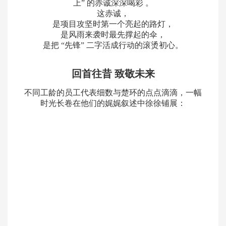
上” 的赤诚深深喝彩 。
这赤诚，
是项目攻坚时第一个亮起的路灯，
是风雨来袭时最先撑起的伞，
是把 “先锋” 二字活成行动的滚烫初心。
回首往昔 致敬未来
不同工龄的员工代表细数与楚环的点点滴滴，一幅
时光长卷在他们的娓娓叙述中徐徐铺展：