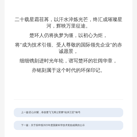
二十载星霜荏苒，以汗水淬炼光芒，终汇成璀璨星
河，辉映万里征途。
楚环人仍将执梦为缰，以初心为炬，
将
"成为技术引领、受人尊敬的国际领先企业"的赤
诚愿景，
细细镌刻进时光年轮，谱写楚环的壮阔华章，
亦铭刻属于这个时代的环保印记。
上一篇:匠心闪耀，恭喜曹飞飞博士荣膺“杭州工匠”称号
下一篇：关于拟申报2025年度国家科学技术奖励成果的公示