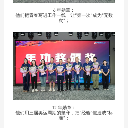
年勋章：
6
他们把青春写进工作一线，让
第一次
成为
无数
“
”
“
次
；
”
年勋章：
12
他们用三届奥运周期的坚守，把
经验
锻造成
标
“
”
“
准
；
”